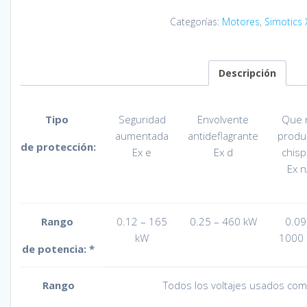
Categorías:
Motores
,
Simotics 
Descripción
Tipo
Seguridad
Envolvente
Que 
aumentada
antideflagrante
produ
de
protección
:
Ex e
Ex d
chis
Ex 
Rango
0.12 – 165
0.25 – 460 kW
0.09
kW
1000
de
potencia
:
*
Rango
Todos los voltajes usados c