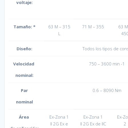
voltaje
:
Tamaño
:
*
63 M – 315
71 M – 355
63 M
L
45
Diseño
:
Todos los tipos de co
Velocidad
750 – 3600 min -1
nominal:
Par
0.6 – 8090 Nm
nominal
Área
Ex-Zona 1
Ex-Zona 1
Ex-Z
II 2G Ex e
II 2G Ex de IIC
2