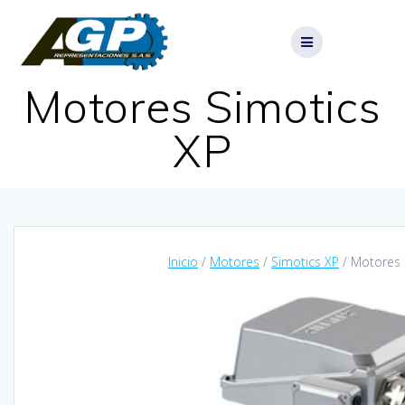
Skip
to
content
Motores Simotics
XP
Inicio
/
Motores
/
Simotics XP
/ Motores 