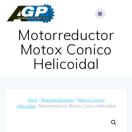
Skip
to
content
Motorreductor
Motox Conico
Helicoidal
Inicio
/
Motorreductores
/
Motox Conico
Helicoidal
/ Motorreductor Motox Conico Helicoidal