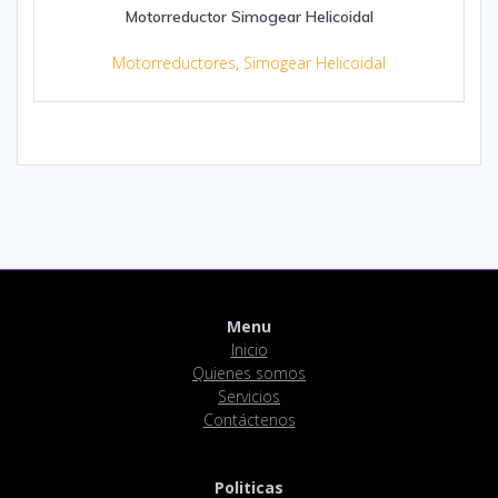
Motorreductor Simogear Helicoidal
Motorreductores
,
Simogear Helicoidal
Menu
Inicio
Quienes somos
Servicios
Contáctenos
Politicas