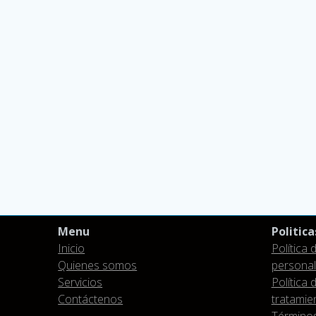
Menu
Politica
Inicio
Política
Quienes somos
persona
Servicios
Política 
Contáctenos
tratamie