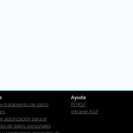
s
Ayuda
 de tratamiento de datos
PQRSF
les
Intranet AGP
de autorización para el
nto de datos personales