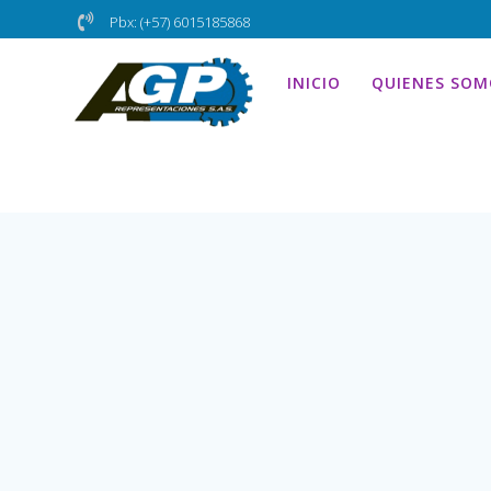
Skip
Pbx: (+57) 6015185868
to
content
INICIO
QUIENES SOM